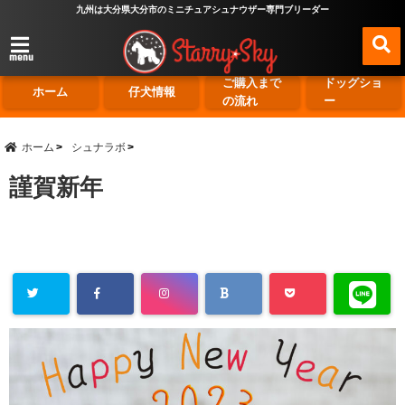
九州は大分県大分市のミニチュアシュナウザー専門ブリーダー
menu
ご購入まで
ドッグショ
ホーム
仔犬情報
の流れ
ー
ホーム
シュナラボ
謹賀新年