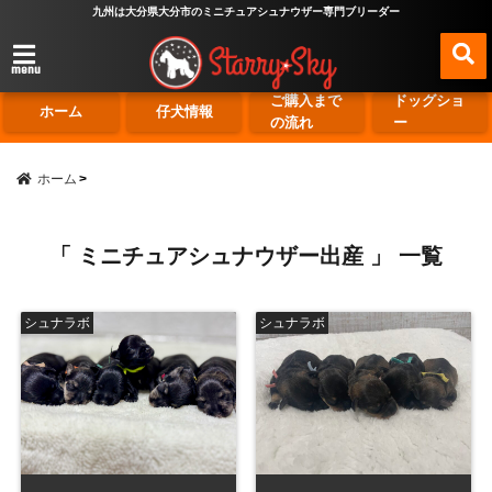
九州は大分県大分市のミニチュアシュナウザー専門ブリーダー
menu
ご購入まで
ドッグショ
ホーム
仔犬情報
の流れ
ー
ホーム
「 ミニチュアシュナウザー出産 」 一覧
シュナラボ
シュナラボ